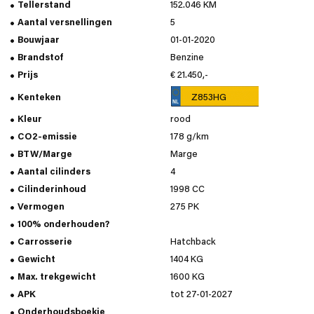
Tellerstand
152.046 KM
Aantal versnellingen
5
Bouwjaar
01-01-2020
Brandstof
Benzine
Prijs
€ 21.450,-
Kenteken
Z853HG
Kleur
rood
CO2-emissie
178 g/km
BTW/Marge
Marge
Aantal cilinders
4
Cilinderinhoud
1998 CC
Vermogen
275 PK
100% onderhouden?
Carrosserie
Hatchback
Gewicht
1404 KG
Max. trekgewicht
1600 KG
APK
tot 27-01-2027
Onderhoudsboekje