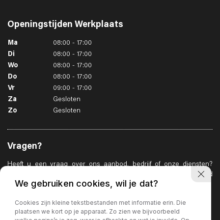
Openingstijden
Werkplaats
Ma
08:00 - 17:00
Di
08:00 - 17:00
Wo
08:00 - 17:00
Do
08:00 - 17:00
Vr
09:00 - 17:00
Za
Gesloten
Zo
Gesloten
Vragen?
Heeft u een vraag over ons aanbod, bedrijf of onze diensten?
Geen enkel probleem. Wij zullen er alles aan doen u zo goed
We gebruiken cookies, wil je dat?
mogelijk te helpen.
Whatsapp ons
Cookies zijn kleine tekstbestanden met informatie erin. Die
plaatsen we kort op je apparaat. Zo zien we bijvoorbeeld