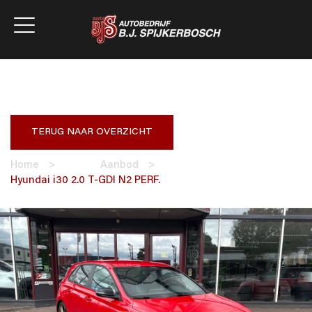
TERUG NAAR OVERZICHT
Home
>
Aanbod
>
Hyundai i30 2.0 T-GDI N2 PERF.