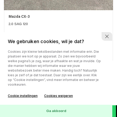
Mazda CX-3
2.0 SAG 120
We gebruiken cookies, wil je dat?
Benzine - 2018 - 75.200 km
€ 18.450,-
Cookies zijn kleine tekstbestanden met informatie erin. Die
€ 318,- p.m.
plaatsen we kort op je apparaat. Zo zien we bijvoorbeeld
welke pagina’s je zag, waar je afhaakte en wat je invulde. Op
die manier hebben wij informatie waar we jouw
websitebezoek beter mee maken. Handig toch? Natuurlijk
kies je zelf of je dat toestaat. Daar zijn we eerlijk over. Klik
op “Cookie instellingen”, vind meer informatie en beheer je
voorkeuren.
Cookie instellingen
Cookies weigeren
Ga akkoord